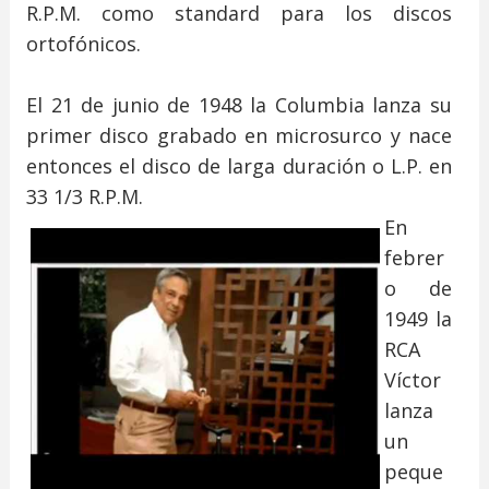
R.P.M. como standard para los discos
ortofónicos.
El 21 de junio de 1948 la Columbia lanza su
primer disco grabado en microsurco y nace
entonces el disco de larga duración o L.P. en
33 1/3 R.P.M.
En
febrer
o de
1949 la
RCA
Víctor
lanza
un
peque