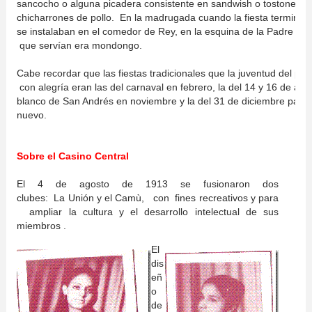
sancocho o alguna picadera consistente en sandwish o tostones 
chicharrones de pollo. En la madrugada cuando la fiesta termina
se instalaban en el comedor de Rey, en la esquina de la Padre Billini
que servían era mondongo.
Cabe recordar que las fiestas tradicionales que la juventud del pu
con alegría eran las del carnaval en febrero, la del 14 y 16 de agos
blanco de San Andrés en noviembre y la del 31 de diciembre para
nuevo.
Sobre el Casino Central
El 4 de agosto de 1913 se
fusionaron
dos
clubes: La
Unión
y el Camù, con fines recreativos y para
ampliar la cultura y el desarrollo intelectual de sus
miembros .
El
dis
eñ
o
de