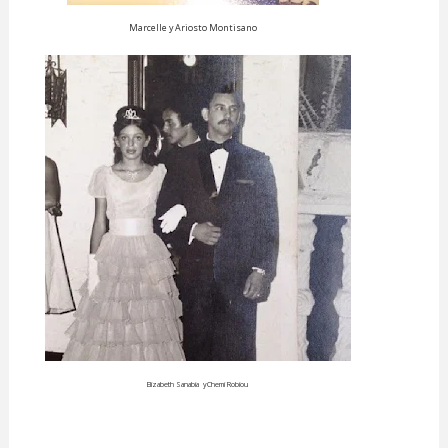
Marcelle y Ariosto Montisano
Elizabeth Sanabia yChemi Robiou