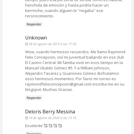
henchida de emoción y hasta podría hacer un
berrinche, cuando alguien le "negaba" ese
reconocimiento.
Responder
Unknown
28 de agosto de 2015 a las 17:50
Wow, cuando hermosos recuerdos. Me llamo Raymond
Felix Concepcion, viví mi juventud bailando en ese club
El Casino Central. Mi familia vivió en esos tiempo en la
Manuel Ubaldo Gómez #5. Y a William Johnson,
Alejandro Tavarez y Guarionex Gómez disfrutamos
esos hermosos momentos. Por favor mi correo es
raymondfelixconcepcion@gmail.com inscriba me en su
blogspot. Muchas Gracias.
Responder
Deloris Berry Messina
14 de agosto de 2020 a las 13:16
Excelente 🥰 🥰 🥰 🥰
Responder