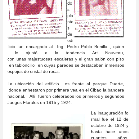
do
s
pla
nta
s
de
edi
ficio fue encargado al Ing.
Pedro Pablo Bonilla , quien
lo ajustó a la tendencia Art Nouveau,
con
unas majestuosas escaleras y el gran salón con
piso
en tabloncillo en cuyas paredes se destacaban inmensos
espejos de cristal de roca..
La ubicación del edificio es frente al
parque Duarte,
donde enhestaron por primera vea en el Cibao la bandera
nacional.
Allì fueron celebrados los primeros y segundos
Juegos Florales en 1915 y 1924.
La
inauguración
fo
rmal fue el 12 de
octubre de 1924 y
hasta hace unos
cuantos años,