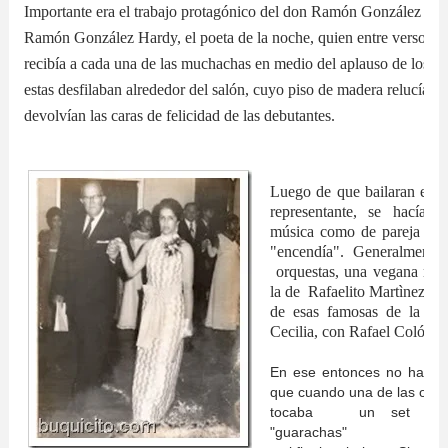
Importante era el trabajo protagónico del don Ramón González Har
Ramón González Hardy, el poeta de la noche, quien entre versos y
recibía a cada una de las muchachas en medio del aplauso de los pr
estas desfilaban alrededor del salón, cuyo piso de madera relucía y 
devolvían las caras de felicidad de las debutantes.
Luego de que bailaran el v
representante, se hacía 
música como de pareja y en
"encendía". Generalmente 
orquestas, una vegana muy
la de Rafaelito Martìnez o T
de esas famosas de la ép
Cecilia, con Rafael Colón c
En ese entonces no había "
que cuando una de las or
tocaba un set - var
"guarachas"