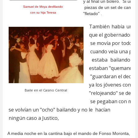
y al final
un bolero. Si una 
Samuel de Moya desfilando
piezas de un set de cancion
con su hija Teresa
"fletado" .
También había un sis
que el gobernador del
se movía por todos lo
cuando veía una pare
estaba bailando mu
estaban "quemando", 
"guardaran el decor
ya los jóvenes conoc
Baile en el Casino Central
"relojeando" se desp
se pegaban con más
se volvían un "ocho" bailando y no le hacían
ningún caso a Justico,
A media noche en la cantina bajo el mando de Fonso Moronta, se