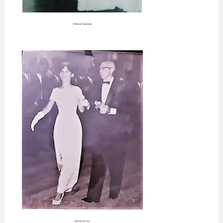
Frieda Salcedo
Glenys García