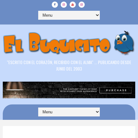
"ESCRITO CON EL CORAZÓN, RECIBIDO CON EL ALMA" ... PUBLICANDO DESDE
JUNIO DEL 2003