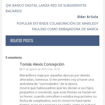
QIK BANCO DIGITAL LANZA RED DE SUBGERENTES
BACARIOS
Older Article
POPULAR EXTIENDE COLABORACIÓN DE MARILEDY
PAULINO COMO EMBAJADORA DE MARCA
RELATED POSTS:
8 comentarios:
Tomás Alexis Concepción
21 de agosto de 2015 a las 10:35
Maravilloso viaje por aquellas épocas por demás
añoradas, Vanessa. Si me permites voy a hacer una
anécdota de "curiosidades" de la época.
Ocurre que había padres que les decían a sus hijos,
pequeños o creciendo, que esas fiestas se hacían en
su honor, cuando coincidían o estaba muy próximo su
fecha de cumpleaños, eso lo conocí no hace tanto
tiempo, pues esa persona se sentía, como es natural,