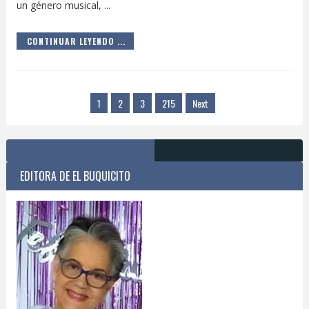
un género musical, ...
CONTINUAR LEYENDO ...
1
2
3
215
Next
EDITORA DE EL BUQUICITO