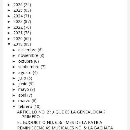
2026
(24)
►
2025
(63)
►
2024
(71)
►
2023
(87)
►
2022
(70)
►
2021
(78)
►
2020
(65)
►
2019
(89)
▼
diciembre
(6)
►
noviembre
(8)
►
octubre
(6)
►
septiembre
(7)
►
agosto
(4)
►
julio
(5)
►
junio
(9)
►
mayo
(8)
►
abril
(7)
►
marzo
(6)
►
febrero
(10)
▼
ARTICULO NO. 2 : ¿ QUE ES LA GENEALOGIA ?
PRIMERO...
EL BUQUICITO NO. 656– MES DE LA PATRIA
REMINISCENCIAS MUSICALES NO. 5: LA BACHATA