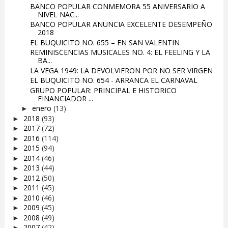
BANCO POPULAR CONMEMORA 55 ANIVERSARIO A
NIVEL NAC...
BANCO POPULAR ANUNCIA EXCELENTE DESEMPEÑO
2018
EL BUQUICITO NO. 655 – EN SAN VALENTIN
REMINISCENCIAS MUSICALES NO. 4: EL FEELING Y LA
BA...
LA VEGA 1949: LA DEVOLVIERON POR NO SER VIRGEN
EL BUQUICITO NO. 654 - ARRANCA EL CARNAVAL
GRUPO POPULAR: PRINCIPAL E HISTORICO
FINANCIADOR ...
enero
(13)
►
2018
(93)
►
2017
(72)
►
2016
(114)
►
2015
(94)
►
2014
(46)
►
2013
(44)
►
2012
(50)
►
2011
(45)
►
2010
(46)
►
2009
(45)
►
2008
(49)
►
2007
(42)
►