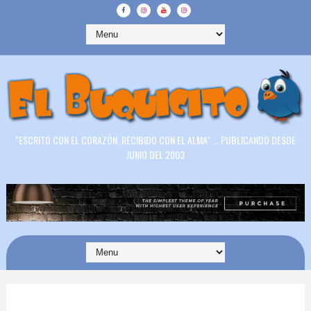
"ESCRITO CON EL CORAZÓN, RECIBIDO CON EL ALMA" ... PUBLICANDO DESDE
JUNIO DEL 2003