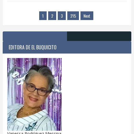
1
2
3
215
Next
EDITORA DE EL BUQUICITO
Vanessa Rodríguez Messina