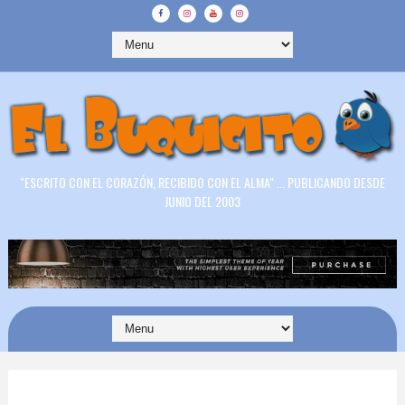
"ESCRITO CON EL CORAZÓN, RECIBIDO CON EL ALMA" ... PUBLICANDO DESDE
JUNIO DEL 2003