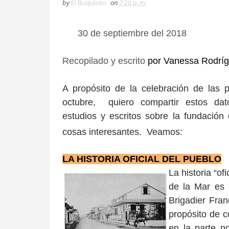
by
El Buquìcito
on
7:20 p. m.
30 de septiembre del 2018
Recopilado y escrito
por Vanessa Rodríg
A propósito de la celebración de las
octubre, quiero compartir estos dat
estudios y escritos sobre la fundació
cosas interesantes. Veamos:
LA HISTORIA OFICIAL DEL PUEBLO
La historia “o
de la Mar es
Brigadier Fra
propósito de c
en la parte n