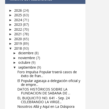
2026
(24)
►
2025
(63)
►
2024
(71)
►
2023
(87)
►
2022
(70)
►
2021
(78)
►
2020
(65)
►
2019
(89)
►
2018
(93)
▼
diciembre
(8)
►
noviembre
(7)
►
octubre
(9)
►
septiembre
(9)
▼
Foro Impulsa Popular traerá casos de
éxito de fran...
El Popular agasaja a delegación oficial y
de empre...
DATOS HISTÓRICOS SOBRE LA
FUNDACION DE SABANA DE ...
EL BUQUICITO NO. 641 - Sep. 24
CELEBRANDO LA VIRGE...
Nosotros Allá y Aquí en La Diáspora