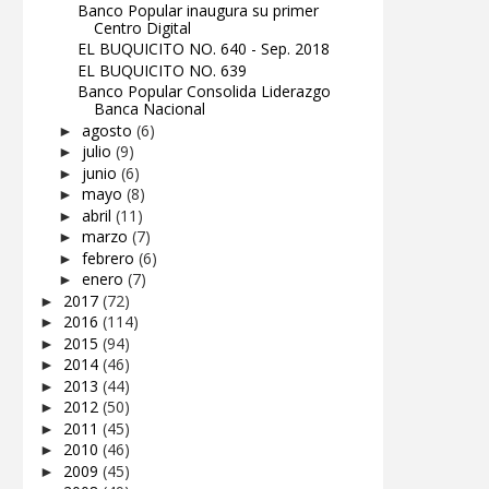
Banco Popular inaugura su primer
Centro Digital
EL BUQUICITO NO. 640 - Sep. 2018
EL BUQUICITO NO. 639
Banco Popular Consolida Liderazgo
Banca Nacional
agosto
(6)
►
julio
(9)
►
junio
(6)
►
mayo
(8)
►
abril
(11)
►
marzo
(7)
►
febrero
(6)
►
enero
(7)
►
2017
(72)
►
2016
(114)
►
2015
(94)
►
2014
(46)
►
2013
(44)
►
2012
(50)
►
2011
(45)
►
2010
(46)
►
2009
(45)
►