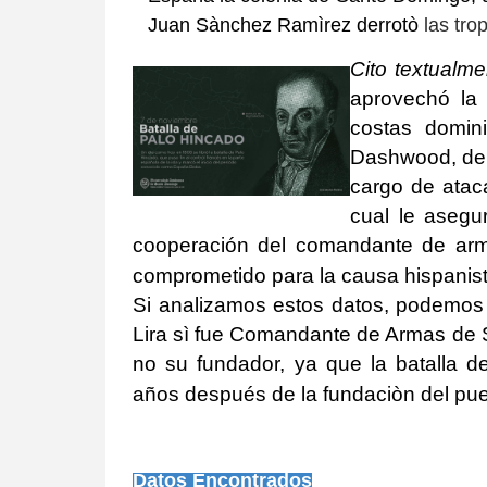
Juan Sànchez Ramìrez derrotò
las tro
Cito textualm
aprovechó la 
costas domin
Dashwood, de 
cargo de atac
cual le asegur
cooperación del comandante de arm
comprometido para la causa hispanis
Si analizamos estos datos, podemos
Lira sì fue Comandante de Armas de 
no su fundador, ya que la batalla 
años después de la fundaciòn del pue
Datos Encontrados