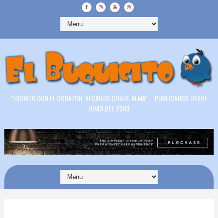
"ESCRITO CON EL CORAZÓN, RECIBIDO CON EL ALMA" ... PUBLICANDO DESDE
JUNIO DEL 2003