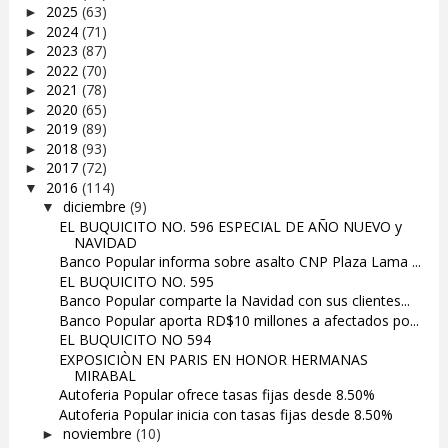
2025
(63)
►
2024
(71)
►
2023
(87)
►
2022
(70)
►
2021
(78)
►
2020
(65)
►
2019
(89)
►
2018
(93)
►
2017
(72)
►
2016
(114)
▼
diciembre
(9)
▼
EL BUQUICITO NO. 596 ESPECIAL DE AÑO NUEVO y
NAVIDAD
Banco Popular informa sobre asalto CNP Plaza Lama ...
EL BUQUICITO NO. 595
Banco Popular comparte la Navidad con sus clientes...
Banco Popular aporta RD$10 millones a afectados po...
EL BUQUICITO NO 594
EXPOSICIÒN EN PARIS EN HONOR HERMANAS
MIRABAL
Autoferia Popular ofrece tasas fijas desde 8.50%
Autoferia Popular inicia con tasas fijas desde 8.50%
noviembre
(10)
►