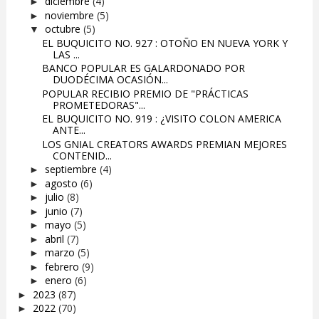
diciembre
(4)
►
noviembre
(5)
►
octubre
(5)
▼
EL BUQUICITO NO. 927 : OTOÑO EN NUEVA YORK Y
LAS ...
BANCO POPULAR ES GALARDONADO POR
DUODÉCIMA OCASIÓN...
POPULAR RECIBIO PREMIO DE "PRÁCTICAS
PROMETEDORAS"...
EL BUQUICITO NO. 919 : ¿VISITO COLON AMERICA
ANTE...
LOS GNIAL CREATORS AWARDS PREMIAN MEJORES
CONTENID...
septiembre
(4)
►
agosto
(6)
►
julio
(8)
►
junio
(7)
►
mayo
(5)
►
abril
(7)
►
marzo
(5)
►
febrero
(9)
►
enero
(6)
►
2023
(87)
►
2022
(70)
►