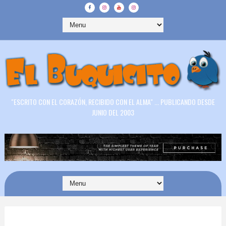
"ESCRITO CON EL CORAZÓN, RECIBIDO CON EL ALMA" ... PUBLICANDO DESDE
JUNIO DEL 2003