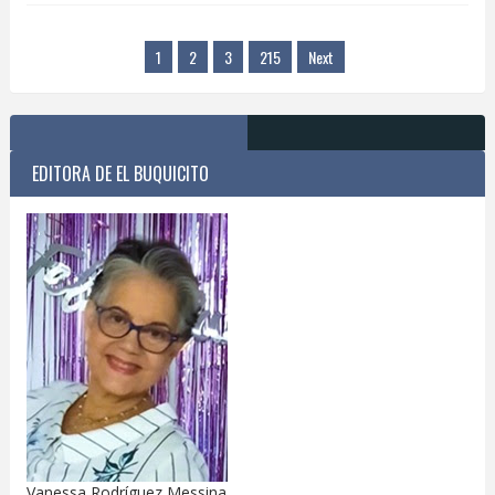
1
2
3
215
Next
EDITORA DE EL BUQUICITO
Vanessa Rodríguez Messina