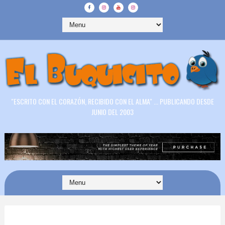
"ESCRITO CON EL CORAZÓN, RECIBIDO CON EL ALMA" ... PUBLICANDO DESDE
JUNIO DEL 2003