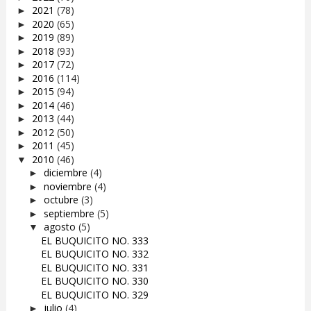
2021
(78)
►
2020
(65)
►
2019
(89)
►
2018
(93)
►
2017
(72)
►
2016
(114)
►
2015
(94)
►
2014
(46)
►
2013
(44)
►
2012
(50)
►
2011
(45)
►
2010
(46)
▼
diciembre
(4)
►
noviembre
(4)
►
octubre
(3)
►
septiembre
(5)
►
agosto
(5)
▼
EL BUQUICITO NO. 333
EL BUQUICITO NO. 332
EL BUQUICITO NO. 331
EL BUQUICITO NO. 330
EL BUQUICITO NO. 329
julio
(4)
►