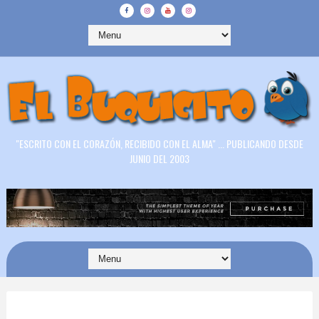
"ESCRITO CON EL CORAZÓN, RECIBIDO CON EL ALMA" ... PUBLICANDO DESDE
JUNIO DEL 2003