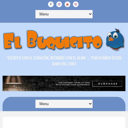
"ESCRITO CON EL CORAZÓN, RECIBIDO CON EL ALMA" ... PUBLICANDO DESDE
JUNIO DEL 2003