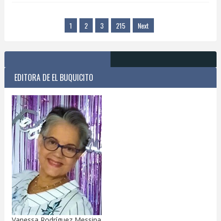
1
2
3
215
Next
EDITORA DE EL BUQUICITO
Vanessa Rodríguez Messina