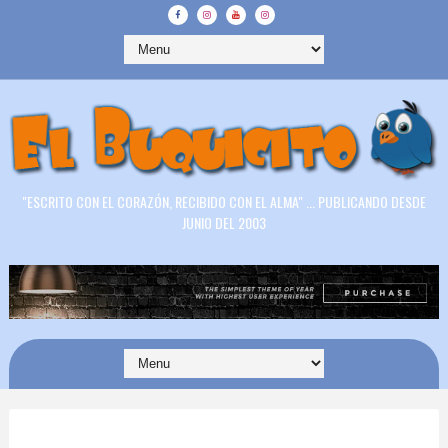
"ESCRITO CON EL CORAZÓN, RECIBIDO CON EL ALMA" ... PUBLICANDO DESDE
JUNIO DEL 2003