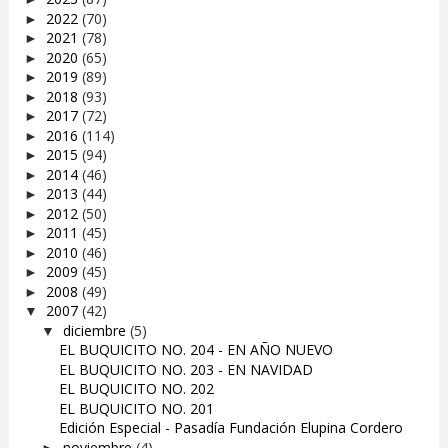
2022
(70)
►
2021
(78)
►
2020
(65)
►
2019
(89)
►
2018
(93)
►
2017
(72)
►
2016
(114)
►
2015
(94)
►
2014
(46)
►
2013
(44)
►
2012
(50)
►
2011
(45)
►
2010
(46)
►
2009
(45)
►
2008
(49)
►
2007
(42)
▼
diciembre
(5)
▼
EL BUQUICITO NO. 204 - EN AÑO NUEVO
EL BUQUICITO NO. 203 - EN NAVIDAD
EL BUQUICITO NO. 202
EL BUQUICITO NO. 201
Edición Especial - Pasadía Fundación Elupina Cordero
noviembre
(4)
►