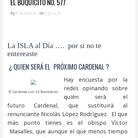
EL BUQUICITO NO. 577
by
El Buquìcito
on
1:21 a. m.
La ISLA al Día …. por si no te
entereaste
¿ QUIEN SERÁ EL PRÓXIMO CARDENAL ?
Hay encuesta por la
redes opinando sobre
El Cardenal con SS Benedicto
quièn serà el
futuro
Cardenal, que sustituirà al
renunciante Nicolàs Lòpez Rodrìguez. El que
màs punto tienes es el obispo Vìctor
Masalles, que aunque el que menos tiempo