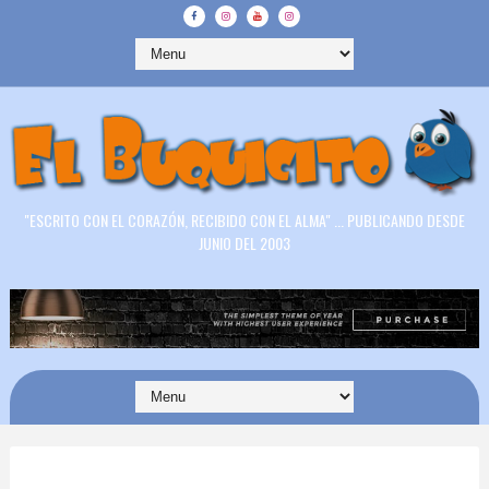
"ESCRITO CON EL CORAZÓN, RECIBIDO CON EL ALMA" ... PUBLICANDO DESDE
JUNIO DEL 2003