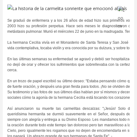
Se graduó de enfermera y a los 26 años de edad hizo sus primeros votos 
2003 hizo su profesión perpetua. Hace seis meses le diagnosticaron cánc
metástasis pulmonar. Murió el miércoles 22 de junio en la madrugada. Tenía 
La hermana Cecilia vivía en el Monasterio de Santa Teresa y San José de S
vida contemplativa, tocaba violín y era conocida por su dulzura, y sobre todas
En las últimas semanas su enfermedad se agravó y debió ser hospitalizada.
no dejó de orar y ofrecer los sufrimientos que sobrellevaba con la certeza 
cerca.
En un trozo de papel escribió su último deseo: "Estaba pensando cómo quería
de fuerte oración, y después una gran fiesta para todos. ¡No se olviden de re
Su testimonio y las fotos de sus últimos días hablan por sí mismos y decena
sociales cómo la agonía de la hermana Cecilia está tocando los corazones.
Así anunciaron su muerte las carmelitas descalzas: "¡Jesús! Solo dos 
queridísima hermanita se durmió suavemente en el Señor, después de un
siempre con alegría y entrega a su Divino Esposo. Les mandamos todo nuestr
la oración durante todo este tiempo tan doloroso pero tan maravilloso a la v
Cielo, pero igualmente les rogamos que no dejen de encomendarla en sus or
los pagará. Un abrazo grande de sus hermanas de Santa Fe" -