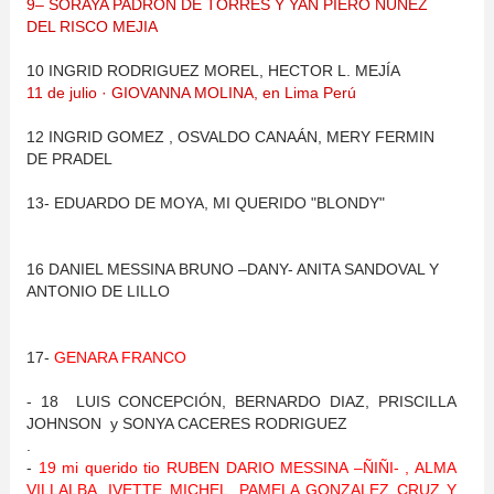
9– SORAYA PADRON DE TORRES Y YAN PIERO NUÑEZ
DEL RISCO MEJIA
10 INGRID RODRIGUEZ MOREL, HECTOR L. MEJÍA
11 de julio · GIOVANNA MOLINA, en Lima Perú
12 INGRID GOMEZ , OSVALDO CANAÁN, MERY FERMIN
DE PRADEL
13- EDUARDO DE MOYA, MI QUERIDO "BLONDY"
16 DANIEL MESSINA BRUNO –DANY- ANITA SANDOVAL Y
ANTONIO DE LILLO
17-
GENARA FRANCO
- 18 LUIS CONCEPCIÓN, BERNARDO DIAZ, PRISCILLA
JOHNSON y SONYA CACERES RODRIGUEZ
.
-
19 mi querido tio RUBEN DARIO MESSINA –ÑIÑI- , ALMA
VILLALBA, IVETTE MICHEL, PAMELA GONZALEZ CRUZ Y