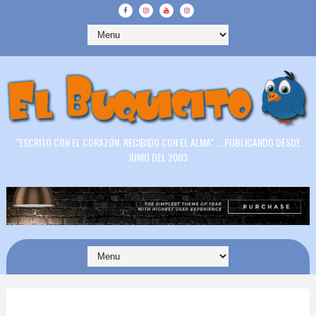
"ESCRITO CON EL CORAZÓN, RECIBIDO CON EL ALMA" ... PUBLICANDO DESDE
JUNIO DEL 2003