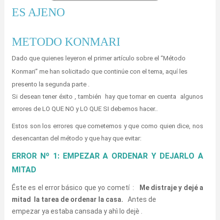
ES AJENO
METODO KONMARI
Dado que quienes leyeron el primer artículo sobre el “Método
Konmari” me han solicitado que continúe con el tema, aquí les
presento la segunda parte .
Si desean tener éxito , también hay que tomar en cuenta algunos
errores de LO QUE NO y LO QUE SI debemos hacer..
Estos son los errores que cometemos y que como quien dice, nos
desencantan del método y que hay que evitar:
ERROR Nº 1: EMPEZAR A ORDENAR Y DEJARLO A
MITAD
Éste es el error básico que yo cometí :
Me distraje y dejé a
mitad
la tarea de ordenar la casa.
Antes de
empezar ya estaba cansada y ahì lo dejè .