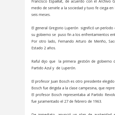
Francisco Espaillat, de acuerdo con el Archivo 
medio de servirle a la sociedad y tuvo fe ciega en 
seis meses.
El general Gregorio Luperón significó un período
su gobierno se puso fin a los enfrentamientos entr
Por otro lado, Fernando Arturo de Meriño, Sace
Estado 2 años.
Raful dijo que la primera gestión de gobierno d
Partido Azul y de Luperón.
El profesor Juan Bosch es otro presidente elegido
Bosch fue dirigida a la clase campesina, que repr
El profesor Bosch representaba al Partido Revo
fue juramentado el 27 de febrero de 1963.
De inmediato, anunció un plan de austeridad en