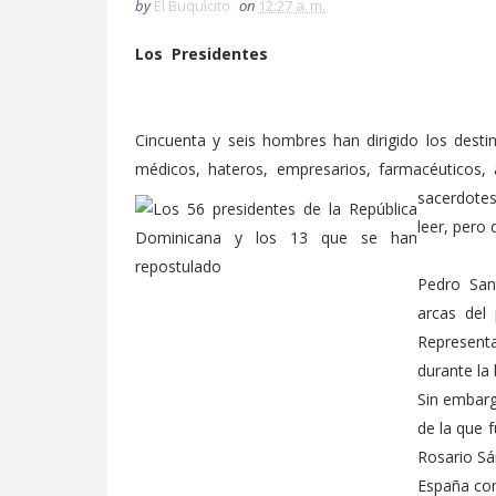
by
El Buquìcito
on
12:27 a. m.
Los Presidentes
Cincuenta y seis hombres han dirigido los dest
médicos, hateros, empresarios, farmacéuticos, 
sacerdotes
leer, pero 
Pedro Sant
arcas del
Representa
durante la
Sin embarg
de la que 
Rosario Sá
España con