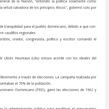
General de la Nación, "entendió la política solamente como
la virtud salvadora de los principios éticos", gobernó solo por
 de tranquilidad para el pueblo dominicano, debido a que con
e caudillos regionales.
rdote, orador, congresista, político y escritor comandó el
e Ulises Heureaux (Lilis) estuvo acorde con los ideales del
 libremente a través de elecciones. La campaña realizada por
esentaban el 70% de la población.
lucionario Dominicano (PRD), ganó las elecciones de 1962 y
 la administración pública para equilibrar el presupuesto