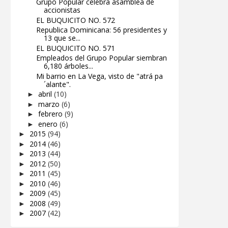
Grupo Popular celebra asamblea de
accionistas
EL BUQUICITO NO. 572
Republica Dominicana: 56 presidentes y
13 que se...
EL BUQUICITO NO. 571
Empleados del Grupo Popular siembran
6,180 árboles...
Mi barrio en La Vega, visto de "atrá pa
´alante".
abril
(10)
►
marzo
(6)
►
febrero
(9)
►
enero
(6)
►
2015
(94)
►
2014
(46)
►
2013
(44)
►
2012
(50)
►
2011
(45)
►
2010
(46)
►
2009
(45)
►
2008
(49)
►
2007
(42)
►