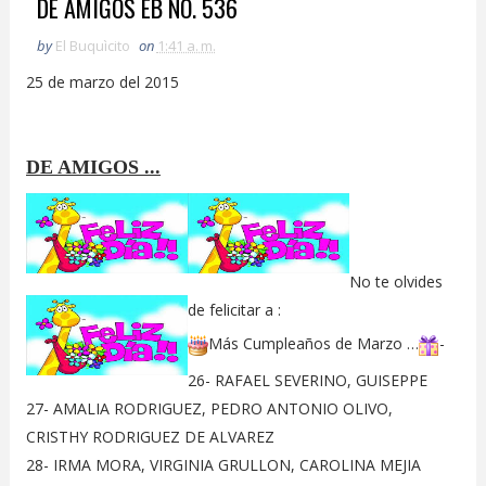
DE AMIGOS EB NO. 536
by
El Buquìcito
on
1:41 a. m.
25 de marzo del 2015
DE AMIGOS ...
No te olvides
de felicitar a :
Más Cumpleaños de Marzo …
-
26- RAFAEL SEVERINO, GUISEPPE
27- AMALIA RODRIGUEZ, PEDRO ANTONIO OLIVO,
CRISTHY RODRIGUEZ DE ALVAREZ
28- IRMA MORA, VIRGINIA GRULLON, CAROLINA MEJIA