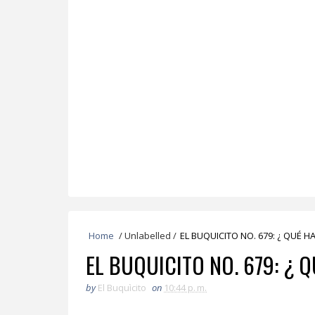
Home
/
Unlabelled
/
EL BUQUICITO NO. 679: ¿ QUÉ 
EL BUQUICITO NO. 679: ¿ 
by
El Buquìcito
on
10:44 p. m.