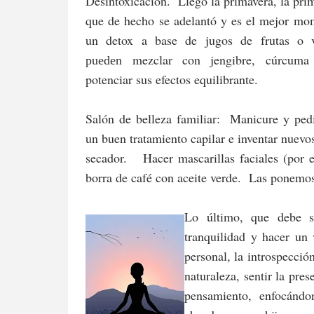
Desintoxicación. Llegó la primavera, la pri
que de hecho se adelantó y es el mejor mo
un detox a base de jugos de frutas o 
mezclar con
jengibre
, cúrcuma
pueden
potenciar sus efectos equilibrante.
Salón de belleza familiar: Manicure y pe
un buen tratamiento capilar e inventar nuevo
secador. Hacer mascarillas faciales (por 
borra de café con aceite verde. Las ponemos
Lo último, que debe s
tranquilidad y hacer un 
personal, la introspecció
naturaleza, sentir la pres
pensamiento, enfocánd