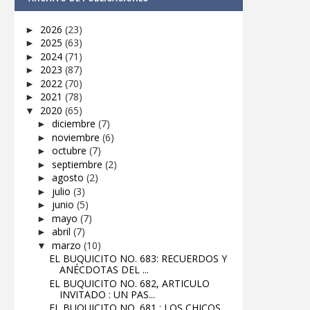
2026
(23)
►
2025
(63)
►
2024
(71)
►
2023
(87)
►
2022
(70)
►
2021
(78)
►
2020
(65)
▼
diciembre
(7)
►
noviembre
(6)
►
octubre
(7)
►
septiembre
(2)
►
agosto
(2)
►
julio
(3)
►
junio
(5)
►
mayo
(7)
►
abril
(7)
►
marzo
(10)
▼
EL BUQUICITO NO. 683: RECUERDOS Y
ANÉCDOTAS DEL ...
EL BUQUICITO NO. 682, ARTICULO
INVITADO : UN PAS...
EL BUQUICITO NO. 681 : LOS CHICOS