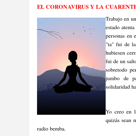
EL CORONAVIRUS Y LA CUAREN
Trabajo en un
estado atenta
personas en 
"ta" fui de 
hubiesen cerr
fui de un sal
sobretodo pe
jumbo de pa
solidaridad h
Yo creo en l
quizás sean 
radio bemba.