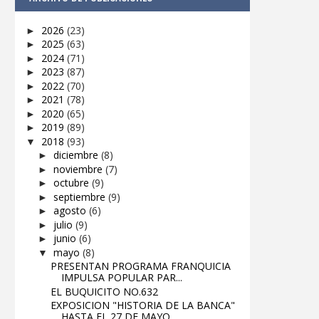
2026
(23)
►
2025
(63)
►
2024
(71)
►
2023
(87)
►
2022
(70)
►
2021
(78)
►
2020
(65)
►
2019
(89)
►
2018
(93)
▼
diciembre
(8)
►
noviembre
(7)
►
octubre
(9)
►
septiembre
(9)
►
agosto
(6)
►
julio
(9)
►
junio
(6)
►
mayo
(8)
▼
PRESENTAN PROGRAMA FRANQUICIA
IMPULSA POPULAR PAR...
EL BUQUICITO NO.632
EXPOSICION "HISTORIA DE LA BANCA"
HASTA EL 27 DE MAYO