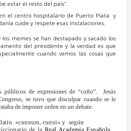
e estar el resto del país”.
 en el centro hospitalario de Puerto Plata
y
anía cuide y respete esas instalaciones.
s y los memes se han destapado y sacado los
eramento del presidente y la verdad es que
 especialmente cuando vemos las cosas que
 públicos de expresiones de “coño”.
Jesús
Congreso, se tuvo que disculpar cuando se le
rataba de imponer orden en un debate.
 latin
«cunnum, cunni» y
según
diccionario de la
Real Academia Española
,