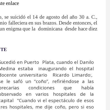
ste enlace
o, se suicidó el 14 de agosto del año 30 a. C.,
o falleciera en sus brazos. Desde entonces, el
do un enigma que la dominicana
desde hace diez
NTE
Sucedió en Puerto
Plata, cuando el Danilo
Medina estaba
inaugurando el hospital
docente universitario
Ricardo Limardo:,
se le safó un “coño”, refiriéndose a las
precarias condiciones que había
observado en varios hospitales de la
capital
“Cuando vi el espectáculo de esos
tres hospitales, me dije coño, pero si eso