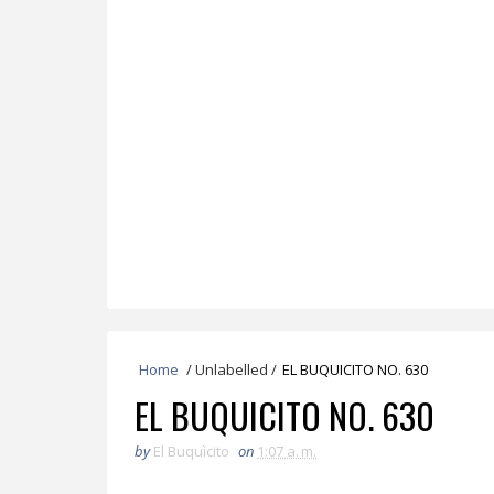
Home
/
Unlabelled
/
EL BUQUICITO NO. 630
EL BUQUICITO NO. 630
by
El Buquìcito
on
1:07 a. m.