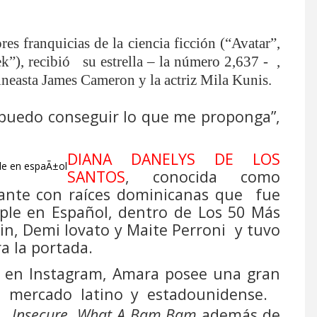
res franquicias de la ciencia ficción (“Avatar”,
k”), recibió
su estrella
– la número 2,637 -
,
neasta James Cameron y la actriz Mila Kunis.
e puedo conseguir lo que me proponga”,
DIANA DANELYS DE LOS
SANTOS
, conocida como
tante con raíces dominicanas que fue
ople en Español, dentro de Los 50 Más
in, Demi lovato y Maite Perroni
y tuvo
a la portada.
s en Instagram, Amara posee una gran
l mercado latino y estadounidense.
,
Insecure
,
What A Bam Bam
además de