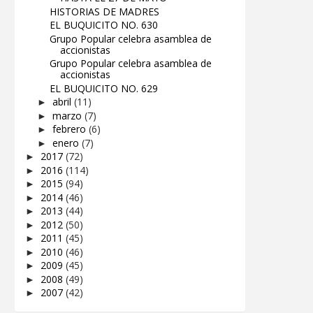
HISTORIAS DE MADRES
EL BUQUICITO NO. 630
Grupo Popular celebra asamblea de
accionistas
Grupo Popular celebra asamblea de
accionistas
EL BUQUICITO NO. 629
abril
(11)
►
marzo
(7)
►
febrero
(6)
►
enero
(7)
►
2017
(72)
►
2016
(114)
►
2015
(94)
►
2014
(46)
►
2013
(44)
►
2012
(50)
►
2011
(45)
►
2010
(46)
►
2009
(45)
►
2008
(49)
►
2007
(42)
►