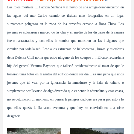
Las fotos mortales … Patricia Santana y el novio de una amiga desaparecieron en
las aguas del mar Caribe cuando se tiraban unas fotografías en un lugar
sumamente peligroso en la zona de los arrecifes cercano a Boca Chica. Los
jóvenes se colocaron a merced de las olas y en medio de los disparos de la cámara
fueron arrastrados y con ellos la sonrisa que muestran en las imágenes que
circulan por toda la red. Pese a los esfuerzos de helicópteros , buzos y miembros
de la Defensa Civil no ha aparecido ninguno de los cuerpos …. El caso recuerda la
hija del general Ventura Bayonet, que falleció accidentalmente al tratar de que le
tomaran unas fotos en la azotea del edificio donde residía… es una pena que unos
jóvenes que tal vez, por la ignorancia, la inmadurez y la falta de criterio o
simplemente por llevarse de algo divertido que es sentir la adrenalina y esas cosas,
no se detuvieron un momento en pensar la peligrosidad que era pasar por esto a lo
que ellos quizás le llamaron aventura y que hoy se convirtió en una triste
desgracia...