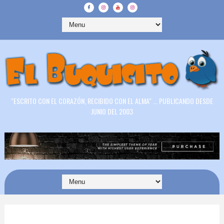
"ESCRITO CON EL CORAZÓN, RECIBIDO CON EL ALMA" ... PUBLICANDO DESDE
JUNIO DEL 2003