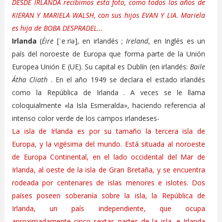
DESDE IRLANDA recibimos esta foto, como todos los años de
KIERAN Y MARIELA WALSH, con sus hijos EVAN Y LIA. Mariela
es hija de BOBA DESPRADEL...
Irlanda
(
Éire
[ˈeːrʲə], en irlandés ;
Ireland
, en Inglés es un
país del noroeste de Europa que forma parte de la Unión
Europea Unión E (UE). Su capital es Dublín (en irlandés:
Baile
Átha Cliath
. En el año 1949 se declara el estado irlandés
como la República de Irlanda . A veces se le llama
coloquialmente «la Isla Esmeralda», haciendo referencia al
intenso color verde de los campos irlandeses-
La isla de Irlanda es por su tamaño la tercera isla de
Europa, y la vigésima del mundo. Está situada al noroeste
de Europa Continental, en el lado occidental del Mar de
Irlanda, al oeste de la isla de Gran Bretaña, y se encuentra
rodeada por centenares de islas menores e islotes. Dos
países poseen soberanía sobre la isla, la República de
Irlanda, un país independiente, que ocupa
aproximadamente cinco sextas partes de la isla, e Irlanda