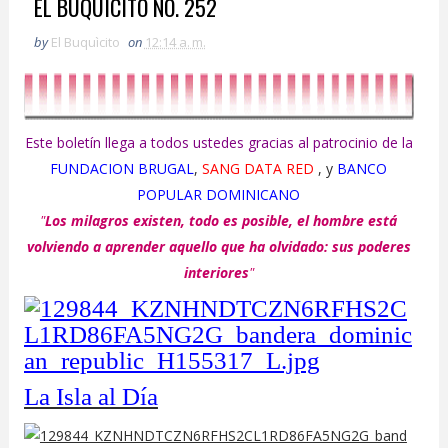
EL BUQUICITO NO. 252
by
El Buquìcito
on
12:14 a. m.
Este boletín llega a todos ustedes gracias al patrocinio de la
FUNDACION BRUGAL
,
SANG DATA RED
, y
BANCO
POPULAR DOMINICANO
"
Los milagros existen, todo es posible, el hombre está
volviendo a aprender aquello que ha olvidado: sus poderes
interiores
"
La Isla al Día