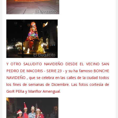
Y OTRO SALUDITO NAVIDEÑO DESDE EL VECINO SAN
PEDRO DE MACORIS - SERIE 23 - y su ha famoso BONCHE
NAVIDEÑO , que se celebra en las calles de la ciudad todos
los fines de semanas de Diciembre. Las fotos cortesía de
GioR PEña y Mariflor Amengual.