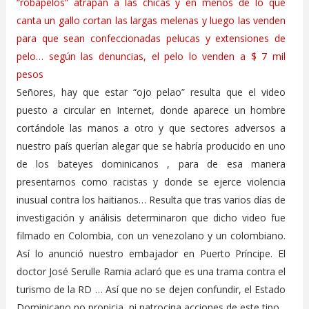
“robapelos” atrapan a las chicas y en menos de lo que
canta un gallo cortan las largas melenas y luego las venden
para que sean confeccionadas pelucas y extensiones de
pelo… según las denuncias, el pelo lo venden a $ 7 mil
pesos
Señores, hay que estar “ojo pelao” resulta que el video
puesto a circular en Internet, donde aparece un hombre
cortándole las manos a otro y que sectores adversos a
nuestro país querían alegar que se habría producido en uno
de los bateyes dominicanos , para de esa manera
presentarnos como racistas y donde se ejerce violencia
inusual contra los haitianos… Resulta que tras varios días de
investigación y análisis determinaron que dicho video fue
filmado en Colombia, con un venezolano y un colombiano.
Así lo anunció nuestro embajador en Puerto Príncipe. El
doctor José Serulle Ramia aclaró que es una trama contra el
turismo de la RD … Así que no se dejen confundir, el Estado
Dominicano no propicia, ni patrocina acciones de este tipo.