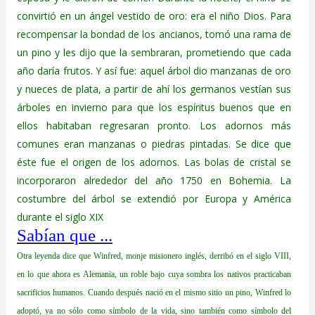
convirtió en un ángel vestido de oro: era el niño Dios. Para
recompensar la bondad de los ancianos, tomó una rama de
un pino y les dijo que la sembraran, prometiendo que cada
año daría frutos. Y así fue: aquel árbol dio manzanas de oro
y nueces de plata, a partir de ahí los germanos vestían sus
árboles en invierno para que los espíritus buenos que en
ellos habitaban regresaran pronto. Los adornos más
comunes eran manzanas o piedras pintadas. Se dice que
éste fue el origen de los adornos. Las bolas de cristal se
incorporaron alrededor del año 1750 en Bohemia. La
costumbre del árbol se extendió por Europa y América
durante el siglo XIX
Sabían que ...
Otra leyenda dice que Winfred, monje misionero inglés, derribó en el siglo VIII,
en lo que ahora es Alemania, un roble bajo cuya sombra los nativos practicaban
sacrificios humanos. Cuando después nació en el mismo sitio un pino, Winfred lo
adoptó, ya no sólo como símbolo de la vida, sino también como símbolo del