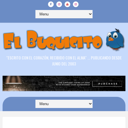
"ESCRITO CON EL CORAZÓN, RECIBIDO CON EL ALMA" ... PUBLICANDO DESDE
JUNIO DEL 2003