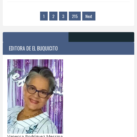
1
2
3
215
Next
EDITORA DE EL BUQUICITO
Vanessa Rodríguez Messina