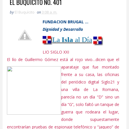
EL BUQUICITO NO. 401
by
El Buquìcito
on
3:08 a. m.
F
UNDACION
B
RUGAL ...
Dignidad y Desarrollo
La
Isla
al Día
LIO SIGLO XXI
El lío de Guillermo Gómez está al rojo vivo…dicen que el
aparataje
que fue montado
frente a su casa, las oficinas
del periódico digital Siglo21 y
una villa de La Romana,
parecía no un día “D” sino un
día “G”, solo faltó un tanque de
guerra que rodeara el lugar,
donde supuestamente
encontrarían pruebas de espionaje telefónico y “jaqueo” de