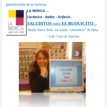
galardonada de la historia.
LA IBERICA ...
Cerámica - Baños - Grifería ,
SALUDITOS
para
EL BUQUICITO
...
Desde Nueva York, un saludo “cibernético” de Dilia
– Lily- Cruz de Sánchez