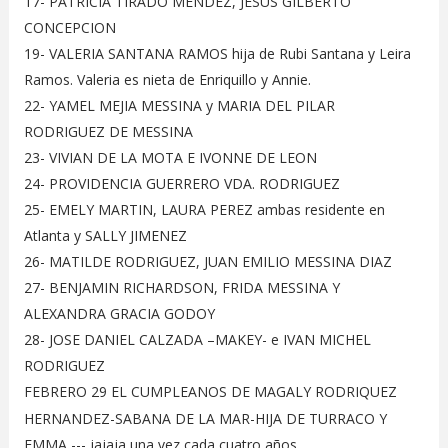
17- PATRICIA TIRADO MENDEZ, JESUS GILBERTO
CONCEPCION
19- VALERIA SANTANA RAMOS hija de Rubi Santana y Leira
Ramos. Valeria es nieta de Enriquillo y Annie.
22- YAMEL MEJIA MESSINA y MARIA DEL PILAR
RODRIGUEZ DE MESSINA
23- VIVIAN DE LA MOTA E IVONNE DE LEON
24- PROVIDENCIA GUERRERO VDA. RODRIGUEZ
25- EMELY MARTIN, LAURA PEREZ ambas residente en
Atlanta y SALLY JIMENEZ
26- MATILDE RODRIGUEZ, JUAN EMILIO MESSINA DIAZ
27- BENJAMIN RICHARDSON, FRIDA MESSINA Y
ALEXANDRA GRACIA GODOY
28- JOSE DANIEL CALZADA –MAKEY- e IVAN MICHEL
RODRIGUEZ
FEBRERO 29 EL CUMPLEANOS DE MAGALY RODRIQUEZ
HERNANDEZ-SABANA DE LA MAR-HIJA DE TURRACO Y
EMMA --- jajaja una vez cada cuatro años …