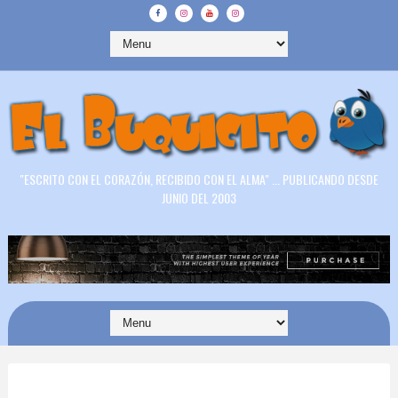
"ESCRITO CON EL CORAZÓN, RECIBIDO CON EL ALMA" ... PUBLICANDO DESDE
JUNIO DEL 2003