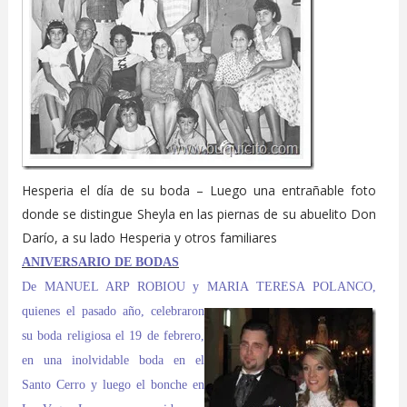
Hesperia el día de su boda – Luego una entrañable foto
donde se distingue Sheyla en las piernas de su abuelito Don
Darío, a su lado Hesperia y otros familiares
ANIVERSARIO DE BODAS
De MANUEL ARP ROBIOU y MARIA TERESA POLANCO,
quienes el
pasado año, celebraron
su boda religiosa el 19 de febrero,
en una inolvidable boda en el
Santo Cerro y luego el bonche en