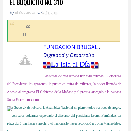
EL BUQUICITO NO. 310
by
El Buquìcito
on
2:48 a. m.
FUNDACION BRUGAL
...
Dignidad y Desarrollo
La Isla al Día
Los temas de esta semana han sido muchos. El discurso
del Presidente, los apagones, la puesta en retiro de militares, la nueva llamada de
Agosto al programa El Gobierno de la Mañana y el premio otorgado a la haitiana
Sonia Pierre, entre otros
.
Sábado 27 de febrero, la Asamblea Nacional en pleno, todos vestidos de negro,
con caras solemnes esperando el discurso del presidente Leonel Fernández. La
pieza duró una hora y media y el mandatario hasta reconoció a Sonia Marmolejos,