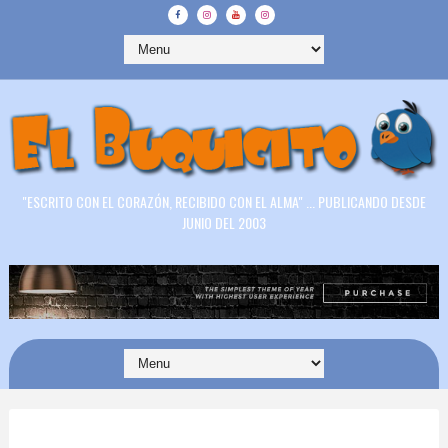
"ESCRITO CON EL CORAZÓN, RECIBIDO CON EL ALMA" ... PUBLICANDO DESDE
JUNIO DEL 2003