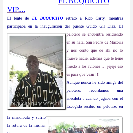
EL BUQUICITO
VIP....
El lente de
EL BUQUICITO
retrató a Rico Carty, mientras
participaba en la inauguración del puente Guido Gil Díaz. El
pelotero se encuentra residiendo
en su natal San Pedro de Macorís
y nos
contó que de ahí no lo
mueve nadie, además que le tiene
miedo a los aviones … jejeje eso
es para que vean !!!
Aunque nunca he sido amiga del
pelotero, recordamos una
anécdota , cuando jugaba con el
Escogido recibió un pelotazo en
la mandíbula y sufrió
la rotura de la misma.