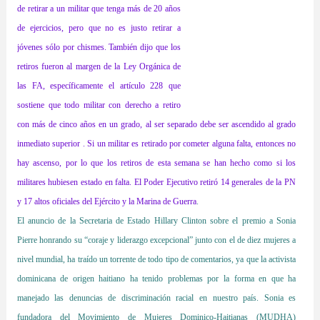
de retirar a un militar que tenga más de 20 años
de ejercicios, pero que no es justo retirar a
jóvenes sólo por chismes.
También dijo que los
retiros fueron al margen de la Ley Orgánica de
las FA, específicamente el artículo 228 que
sostiene que todo militar con derecho a retiro
con más de cinco años en un grado, al ser separado debe ser ascendido al grado
inmediato superior . Si un militar es retirado por cometer alguna falta, entonces no
hay ascenso, por lo que los retiros de esta semana se han hecho como si los
militares hubiesen estado en falta. El Poder Ejecutivo retiró 14 generales de la PN
y 17 altos oficiales del Ejército y la Marina de Guerra
.
El anuncio de la Secretaria de Estado Hillary Clinton sobre el premio a Sonia
Pierre honrando su “coraje y liderazgo excepcional” junto con el de diez mujeres a
nivel mundial, ha traído un torrente de todo tipo de comentarios, ya que la activista
dominicana de origen haitiano ha tenido problemas por la forma en que ha
manejado las denuncias de discriminación racial en nuestro país. Sonia es
fundadora del Movimiento de Mujeres Dominico-Haitianas (MUDHA)