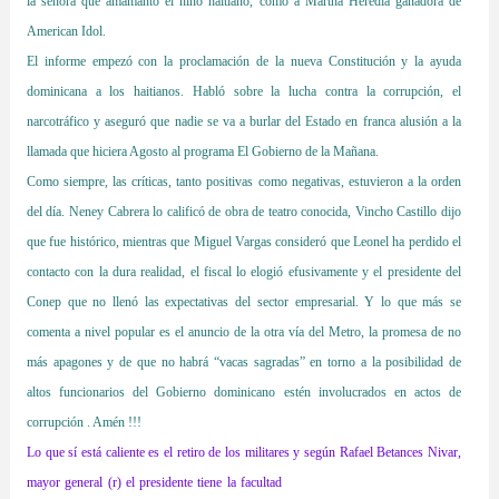
la señora que amamantó el niño haitiano, como a Martha Heredia ganadora de
American Idol.
El informe empezó con la proclamación de la nueva Constitución y la ayuda
dominicana a los haitianos. Habló sobre la lucha contra la corrupción, el
narcotráfico y aseguró que nadie se va a burlar del Estado en franca alusión a la
llamada que hiciera Agosto al programa El Gobierno de la Mañana.
Como siempre, las críticas, tanto positivas como negativas, estuvieron a la orden
del día. Neney Cabrera lo calificó de obra de teatro conocida, Vincho Castillo dijo
que fue histórico, mientras que Miguel Vargas consideró que Leonel ha perdido el
contacto con la dura realidad, el fiscal lo elogió efusivamente y el presidente del
Conep que no llenó las expectativas del sector empresarial. Y lo que más se
comenta a nivel popular es el anuncio de la otra vía del Metro, la promesa de no
más apagones y de que no habrá “vacas sagradas” en torno a la posibilidad de
altos funcionarios del Gobierno dominicano estén involucrados en actos de
corrupción . Amén !!!
Lo que sí está caliente es el retiro de los militares y s
egún Rafael Betances Nivar,
mayor general (r) el presidente tiene la
facultad