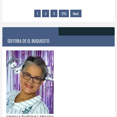
1
2
3
215
Next
EDITORA DE EL BUQUICITO
Vanessa Rodríguez Messina