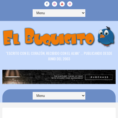
"ESCRITO CON EL CORAZÓN, RECIBIDO CON EL ALMA" ... PUBLICANDO DESDE
JUNIO DEL 2003