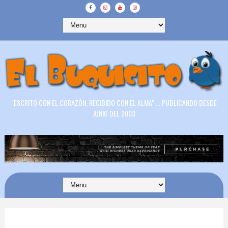
"ESCRITO CON EL CORAZÓN, RECIBIDO CON EL ALMA" ... PUBLICANDO DESDE
JUNIO DEL 2003