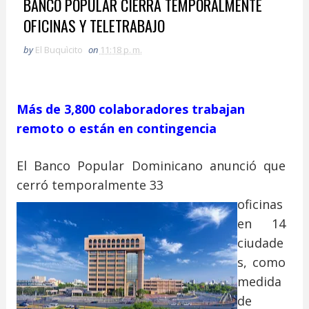
BANCO POPULAR CIERRA TEMPORALMENTE
OFICINAS Y TELETRABAJO
by
El Buquìcito
on
11:18 p. m.
Más de 3,800 colaboradores trabajan
remoto o están en contingencia
El Banco Popular Dominicano anunció que
cerró temporalmente 33
oficinas
en 14
ciudade
s, como
medida
de