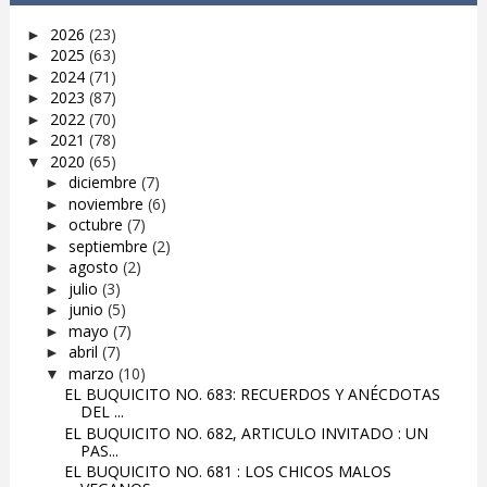
2026
(23)
►
2025
(63)
►
2024
(71)
►
2023
(87)
►
2022
(70)
►
2021
(78)
►
2020
(65)
▼
diciembre
(7)
►
noviembre
(6)
►
octubre
(7)
►
septiembre
(2)
►
agosto
(2)
►
julio
(3)
►
junio
(5)
►
mayo
(7)
►
abril
(7)
►
marzo
(10)
▼
EL BUQUICITO NO. 683: RECUERDOS Y ANÉCDOTAS
DEL ...
EL BUQUICITO NO. 682, ARTICULO INVITADO : UN
PAS...
EL BUQUICITO NO. 681 : LOS CHICOS MALOS