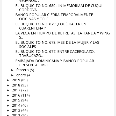
VEGANOS, ...
EL BUQUICITO NO. 680 : IN MEMORIAM DE CUQUI
CORDOVA
BANCO POPULAR CIERRA TEMPORALMENTE
OFICINAS Y TELE...
EL BUQUICITO NO. 679: ¿ QUÉ HACER EN
CUARENTENA ?
LA VEGA EN TIEMPO DE RETRETAS, LA TANDA Y WING
S...
EL BUQUICITO NO. 678: MES DE LA MUJER Y LAS
SOCIALES
EL BUQUICITO NO. 677: ENTRE CACEROLAZO,
TRABUCAZO...
EMBAJADA DOMINICANA Y BANCO POPULAR
PRESENTA LIBRO...
febrero
(5)
►
enero
(4)
►
2019
(89)
►
2018
(93)
►
2017
(72)
►
2016
(114)
►
2015
(94)
►
2014
(46)
►
2013
(44)
►
2012
(50)
►