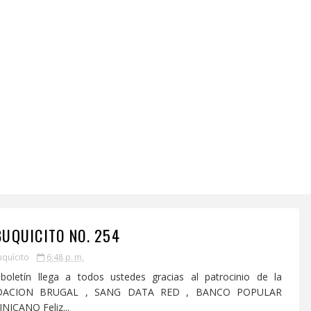
BUQUICITO NO. 254
uquìcito
6:48 p. m.
boletín llega a todos ustedes gracias al patrocinio de la
DACION BRUGAL , SANG DATA RED , BANCO POPULAR
ICANO Feliz...