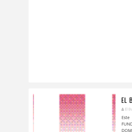
EL 
El B
Este 
FUN
DOMIN