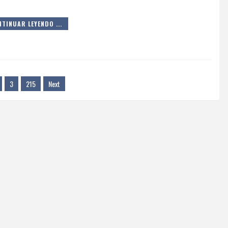
TINUAR LEYENDO ...
3
215
Next