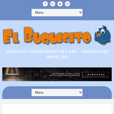
"ESCRITO CON EL CORAZÓN, RECIBIDO CON EL ALMA" ... PUBLICANDO DESDE
JUNIO DEL 2003