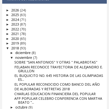
2026
(24)
►
2025
(63)
►
2024
(71)
►
2023
(87)
►
2022
(70)
►
2021
(78)
►
2020
(65)
►
2019
(89)
►
2018
(93)
▼
diciembre
(8)
►
noviembre
(7)
▼
SOBRE "SAN ANTONIOS" Y OTRAS " PALABROTAS"
FELABAN RECONOCE TRAYECTORIA DE ALEJANDRO E.
GRULLON
EL BUQUICITO NO. 645 HISTORIA DE LAS OLIMPIADAS
ES...
EL POPULAR RECONOCIDO COMO BANCO DEL AÑO
DE ALBORADAS Y RETRETAS 2018
CHARLAS EDUCACION FINANCIERA DEL POPULAR
AFP POPULAR CELEBRO CONFERENCIA CON MARTHA
BEATO "...
octubre
(9)
►