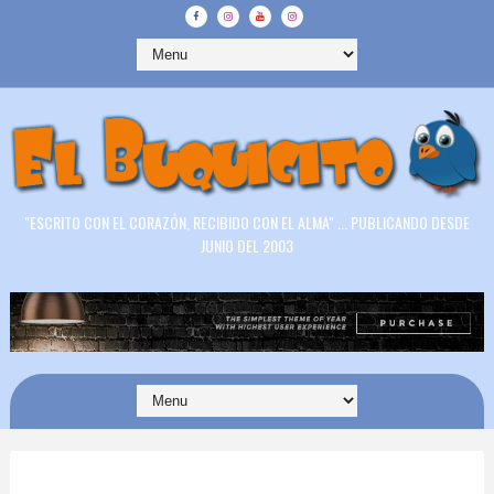
"ESCRITO CON EL CORAZÓN, RECIBIDO CON EL ALMA" ... PUBLICANDO DESDE
JUNIO DEL 2003