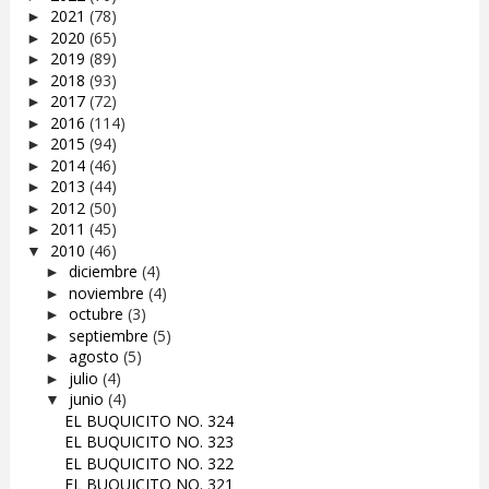
2021
(78)
►
2020
(65)
►
2019
(89)
►
2018
(93)
►
2017
(72)
►
2016
(114)
►
2015
(94)
►
2014
(46)
►
2013
(44)
►
2012
(50)
►
2011
(45)
►
2010
(46)
▼
diciembre
(4)
►
noviembre
(4)
►
octubre
(3)
►
septiembre
(5)
►
agosto
(5)
►
julio
(4)
►
junio
(4)
▼
EL BUQUICITO NO. 324
EL BUQUICITO NO. 323
EL BUQUICITO NO. 322
EL BUQUICITO NO. 321