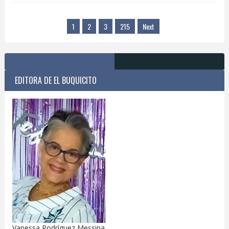
1
2
3
215
Next
EDITORA DE EL BUQUICITO
Vanessa Rodríguez Messina