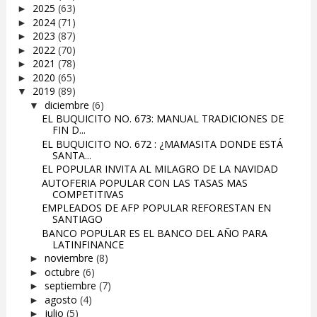
2025
(63)
►
2024
(71)
►
2023
(87)
►
2022
(70)
►
2021
(78)
►
2020
(65)
►
2019
(89)
▼
diciembre
(6)
▼
EL BUQUICITO NO. 673: MANUAL TRADICIONES DE
FIN D...
EL BUQUICITO NO. 672 : ¿MAMASITA DONDE ESTÁ
SANTA...
EL POPULAR INVITA AL MILAGRO DE LA NAVIDAD
AUTOFERIA POPULAR CON LAS TASAS MAS
COMPETITIVAS
EMPLEADOS DE AFP POPULAR REFORESTAN EN
SANTIAGO
BANCO POPULAR ES EL BANCO DEL AÑO PARA
LATINFINANCE
noviembre
(8)
►
octubre
(6)
►
septiembre
(7)
►
agosto
(4)
►
julio
(5)
►