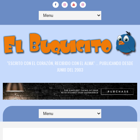
"ESCRITO CON EL CORAZÓN, RECIBIDO CON EL ALMA" ... PUBLICANDO DESDE
JUNIO DEL 2003