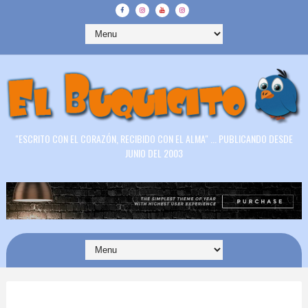
"ESCRITO CON EL CORAZÓN, RECIBIDO CON EL ALMA" ... PUBLICANDO DESDE
JUNIO DEL 2003