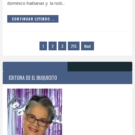
dominico-haitianas y la noti...
CONTINUAR LEYENDO ...
1
2
3
215
Next
EDITORA DE EL BUQUICITO