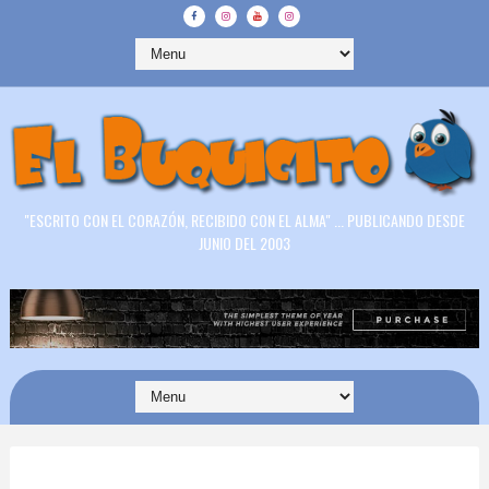
"ESCRITO CON EL CORAZÓN, RECIBIDO CON EL ALMA" ... PUBLICANDO DESDE
JUNIO DEL 2003