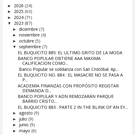
2026
(24)
►
2025
(63)
►
2024
(71)
►
2023
(87)
▼
diciembre
(7)
►
noviembre
(4)
►
octubre
(5)
►
septiembre
(7)
▼
EL BUQUICITO 885: EL ULTIMO GRITO DE LA MODA
BANCO POPULAR OBTIENE AAA MAXIMA
CALIFICACION COMO...
Banco Popular se solidariza con San Cristóbal. Ap...
EL BUQUICITO NO. 884 : EL MASACRE NO SE PASA A
P...
ACADEMIA FINANZAS CON PROPÓSITO REGISTAR
DEMANDA D...
BANCO POPULAR Y ADN REMOZARÁN PARQUE
BARRIO CRISTO...
EL BUQUICITO 883 : PARTE 2 IN THE BLINK OF AN EY...
agosto
(9)
►
julio
(9)
►
junio
(9)
►
mayo
(6)
►