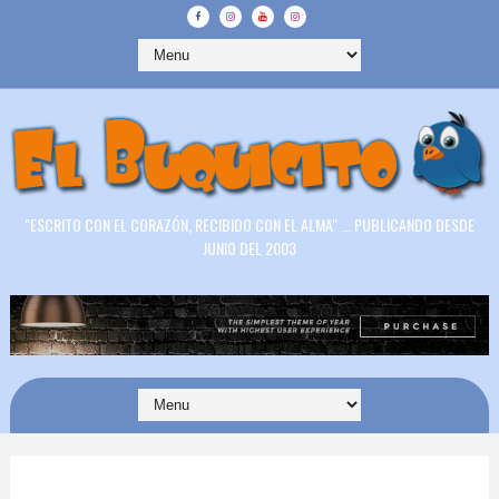
"ESCRITO CON EL CORAZÓN, RECIBIDO CON EL ALMA" ... PUBLICANDO DESDE
JUNIO DEL 2003