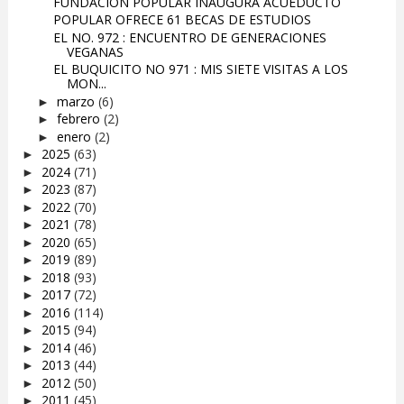
FUNDACION POPULAR INAUGURA ACUEDUCTO
POPULAR OFRECE 61 BECAS DE ESTUDIOS
EL NO. 972 : ENCUENTRO DE GENERACIONES
VEGANAS
EL BUQUICITO NO 971 : MIS SIETE VISITAS A LOS
MON...
marzo
(6)
►
febrero
(2)
►
enero
(2)
►
2025
(63)
►
2024
(71)
►
2023
(87)
►
2022
(70)
►
2021
(78)
►
2020
(65)
►
2019
(89)
►
2018
(93)
►
2017
(72)
►
2016
(114)
►
2015
(94)
►
2014
(46)
►
2013
(44)
►
2012
(50)
►
2011
(45)
►