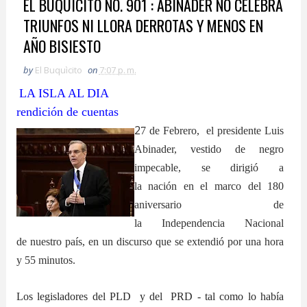
EL BUQUICITO NO. 901 : ABINADER NO CELEBRA
TRIUNFOS NI LLORA DERROTAS Y MENOS EN
AÑO BISIESTO
by
El Buquìcito
on
7:07 p. m.
LA ISLA AL DIA
rendición de cuentas
2
7 de Febrero, el presidente Luis
Abinader, vestido de negro
impecable, se dirigió a
la
n
ación
en el marco del 180
aniversario de
la
Independencia
Nacional
de
nuestro país
, en un
discurso
que se extendió por una hora
y 55 minutos.
Los legisladores del PLD y del PRD - tal como lo había