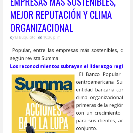
EMPRESAS MÁS SOSTENIBLES,
MEJOR REPUTACIÓN Y CLIMA
ORGANIZACIONAL
by
El Buquìcito
on
10:36 p. m.
Popular, entre las empresas más sostenibles, con me
según revista Summa
Los reconocimientos subrayan el liderazgo regiona
El Banco Popular Domi
centroamericana Summa
entidad bancaria con me
clima organizacional de
primeras de la región, lo
con un crecimiento basa
para sus clientes, accio
conjunto.