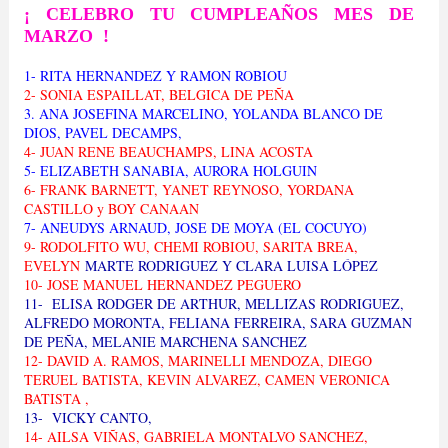
¡ CELEBRO TU CUMPLEAÑOS MES DE
MARZO !
1- RITA HERNANDEZ Y RAMON ROBI
OU
2- SONIA ESPAILLAT, BELGICA DE PEÑA
3. ANA JOSEFINA MARCELINO, YOLANDA BLANCO DE
DIOS, PAVEL DECAMPS,
4- JUAN RENE BEAUCHAMPS, LINA ACOSTA
5
- ELIZABETH SANABIA, AURORA HOLGUIN
6- FRANK BARNETT, YANET REYNOSO, YORDANA
CASTILLO y BOY CANAAN
7- ANEUDYS ARNAUD, JOSE DE MOYA (EL COCUYO)
9- RODOLFITO WU, CHEMI ROBIOU, SARITA BREA,
EVELYN
MARTE RODRIGUEZ Y CLARA LUISA LÓPEZ
10- JOSE MANUEL HERNANDEZ PEGUERO
11- ELISA RODGER DE ARTHUR, MELLIZAS RODRIGUEZ,
ALFREDO MORONTA, FELIANA FERREIRA, SARA GUZMAN
DE PEÑA, MELANIE MARCHENA SANCHEZ
12- DAVID A. RAMOS, MARINELLI MENDOZA, DIEGO
TERUEL BATISTA, KEVIN ALVAREZ, CAMEN VERONICA
BATISTA ,
13- VICKY CANTO,
14- AILSA VIÑAS, GABRIELA MONTALVO SANCHEZ,