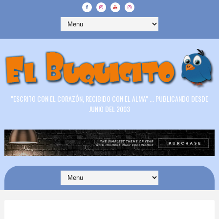
"ESCRITO CON EL CORAZÓN, RECIBIDO CON EL ALMA" ... PUBLICANDO DESDE
JUNIO DEL 2003