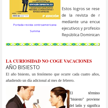
Estos logros se reseñan 
de la revista de nego
mediante una encuesta 
Portada revista centroamericana
ejecutivos y profesionales
Summa
República Dominicana.
.
LA CURIOSIDAD NO COGE VACACIONES
AÑO BISIESTO
El año bisiesto, un fenómeno que ocurre cada cuatro años,
añadiendo un día adicional al mes de febrero.
El término
"bisiesto" proviene
del latín y significa