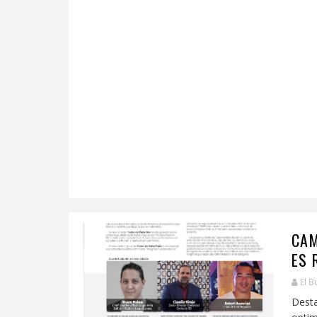
CAM
ES 
El B
Desta