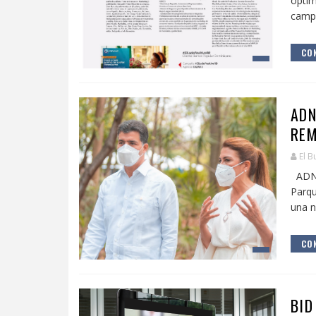
optim
campa
CON
ADN
REM
El B
ADN 
Parqu
una n
CON
BID