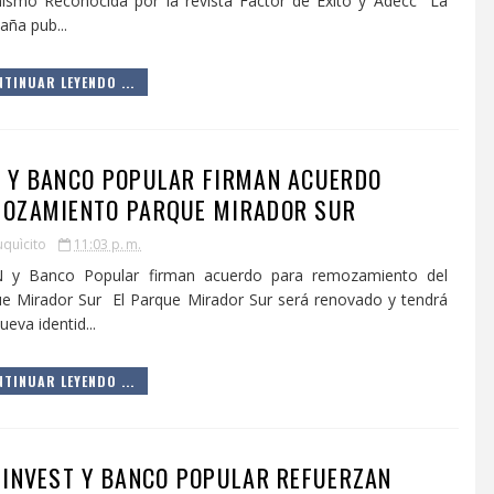
ismo Reconocida por la revista Factor de Exito y Adecc La
ña pub...
TINUAR LEYENDO ...
 Y BANCO POPULAR FIRMAN ACUERDO
OZAMIENTO PARQUE MIRADOR SUR
uquìcito
11:03 p. m.
y Banco Popular firman acuerdo para remozamiento del
e Mirador Sur El Parque Mirador Sur será renovado y tendrá
ueva identid...
TINUAR LEYENDO ...
 INVEST Y BANCO POPULAR REFUERZAN