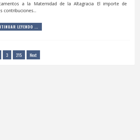
camentos a la Maternidad de la Altagracia El importe de
 contribuciones...
TINUAR LEYENDO ...
3
215
Next