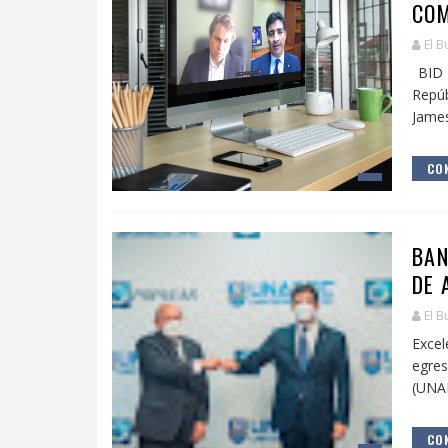
COM
El B
BID I
Repú
James 
CON
BAN
DE 
El B
Excel
egre
(UNAP
CON