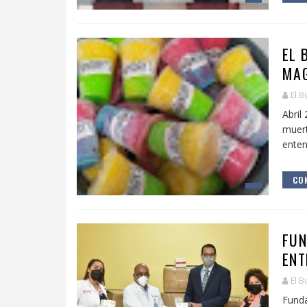
EL 
MAG
El B
Abri
muert
enten
CON
FUN
ENT
El B
Fund