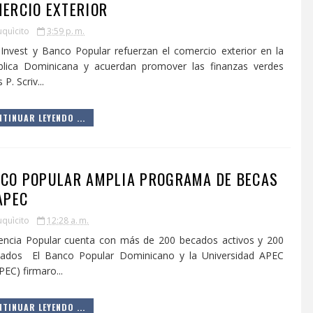
ERCIO EXTERIOR
uquìcito
3:59 p. m.
nvest y Banco Popular refuerzan el comercio exterior en la
blica Dominicana y acuerdan promover las finanzas verdes
P. Scriv...
TINUAR LEYENDO ...
CO POPULAR AMPLIA PROGRAMA DE BECAS
APEC
uquìcito
12:28 a. m.
encia Popular cuenta con más de 200 becados activos y 200
sados El Banco Popular Dominicano y la Universidad APEC
EC) firmaro...
TINUAR LEYENDO ...