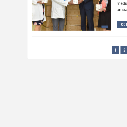
medi
ambas
CON
1
2