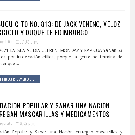
BUQUICITO NO. 813: DE JACK VENENO, VELOZ
GIOLO Y DUQUE DE EDIMBURGO
uquìcito
12:13 a. m.
l 2021 LA ISLA AL DIA CLEREN, MONDAY Y KAPICUA Ya van 53
os por intoxicación etílica, porque la gente no termina de
der que ...
TINUAR LEYENDO ...
DACION POPULAR Y SANAR UNA NACION
REGAN MASCARILLAS Y MEDICAMENTOS
uquìcito
3:03 p. m.
ación Popular y Sanar una Nación entregan mascarillas y