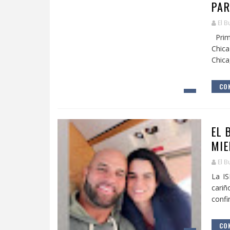
PAR
El B
Prim
Chica
Chica
CON
EL 
MIE
El B
La IS
cariñ
confir
CON