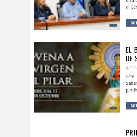
distr
al Cen
CON
EL 
DE 
El B
Este 
Saban
perdie
CON
PRI