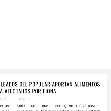
LEADOS DEL POPULAR APORTAN ALIMENTOS
A AFECTADOS POR FIONA
uquìcito
9:09 p. m.
lectaron 12,664 insumos que se entregaron al COE para su