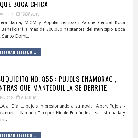
QUE BOCA CHICA
uquìcito
10:38 a. m.
era dama, MICM y Popular remozan Parque Central Boca
 Beneficiará a más de 300,000 habitantes del municipio Boca
, Santo Domi...
TINUAR LEYENDO ...
BUQUICITO NO. 855 : PUJOLS ENAMORAO ,
NTRAS QUE MANTEQUILLA SE DERRITE
uquìcito
9:40 p. m.
LA al Día …. pujols impresionando a su novia Albert Pujols -
osamente llamado Tito por Nicole Fernández - su estrenada y
m...
TINUAR LEYENDO ...