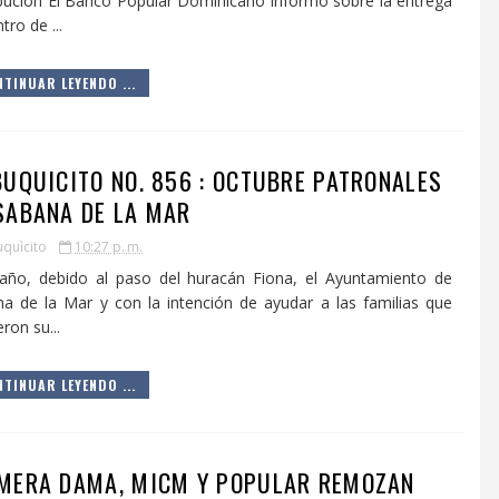
ibución El Banco Popular Dominicano informó sobre la entrega
tro de ...
TINUAR LEYENDO ...
BUQUICITO NO. 856 : OCTUBRE PATRONALES
SABANA DE LA MAR
uquìcito
10:27 p. m.
año, debido al paso del huracán Fiona, el Ayuntamiento de
a de la Mar y con la intención de ayudar a las familias que
ron su...
TINUAR LEYENDO ...
MERA DAMA, MICM Y POPULAR REMOZAN