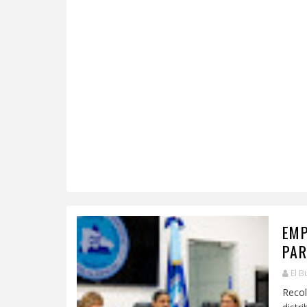
EMP
PAR
El B
Reco