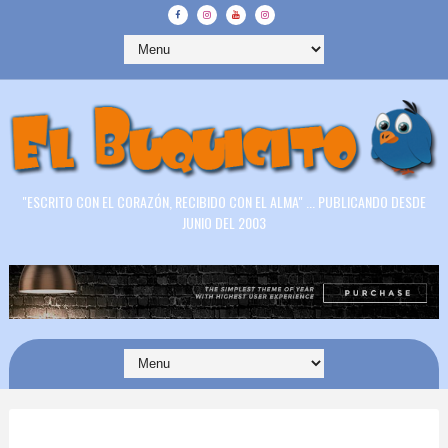
"ESCRITO CON EL CORAZÓN, RECIBIDO CON EL ALMA" ... PUBLICANDO DESDE
JUNIO DEL 2003